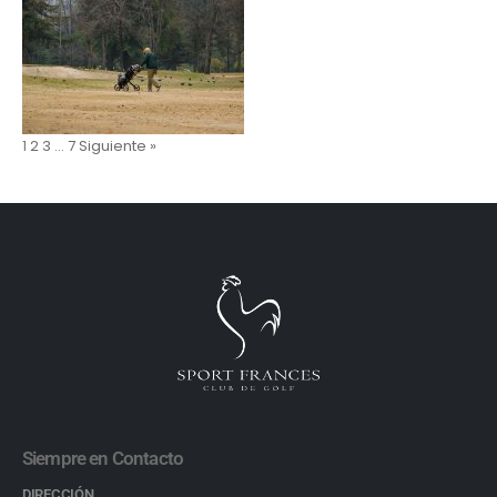
1
2
3
…
7
Siguiente »
Siempre en Contacto
DIRECCIÓN