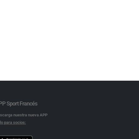
PP Sport Francés
scarga nuestra nueva APP
lo para socios: