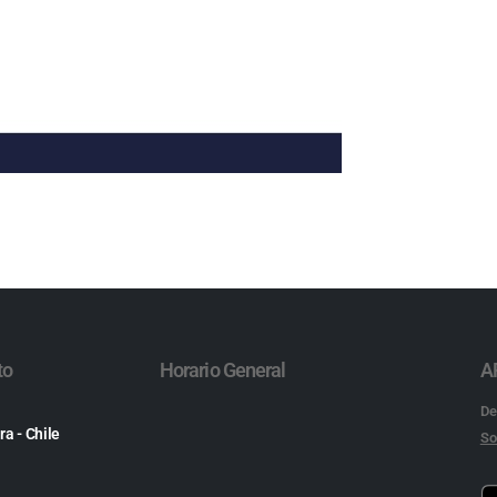
to
Horario General
A
De
ra - Chile
So