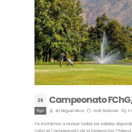
Campeonato FChG, S
25
Ago
By
Miguel Ulloa
Golf
,
Noticias
0
Te invitamos a revisar todas las salidas dispon
cabo el Campeonato de la Federación Chilena 