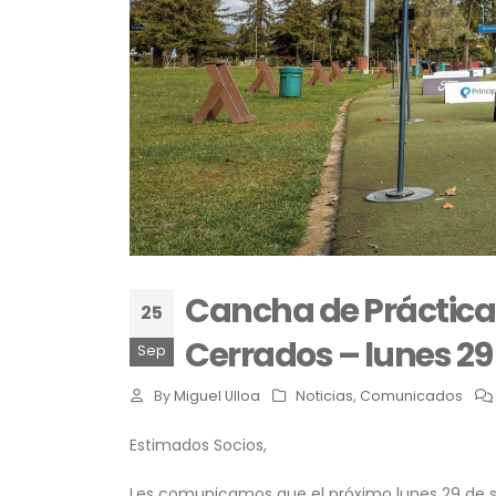
Cancha de Práctica 
25
Cerrados – lunes 29
Sep
By
Miguel Ulloa
Noticias
,
Comunicados
Estimados Socios,
Les comunicamos que el próximo lunes 29 de se