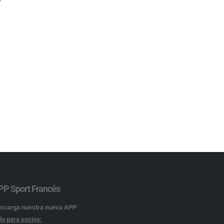
PP Sport Francés
scarga nuestra nueva APP
lo para socios: