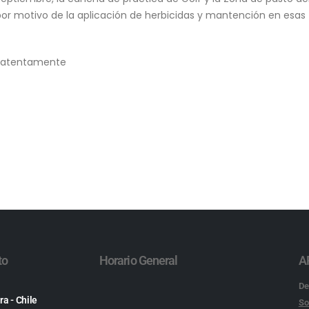
 por motivo de la aplicación de herbicidas y mantención en esas
y atentamente
to
Horario General
A
De
ra - Chile
So