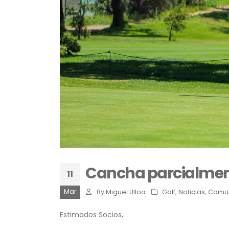
Cancha parcialmen
11
Mar
By
Miguel Ulloa
Golf
,
Noticias
,
Comu
Estimados Socios,