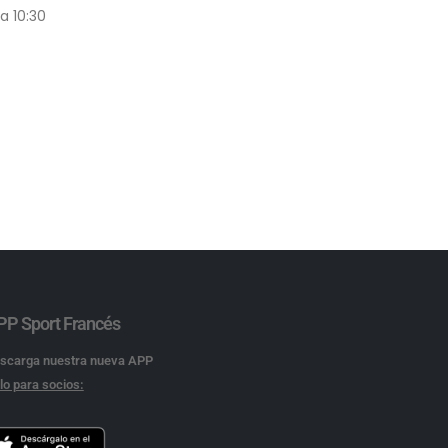
a 10:30
PP Sport Francés
scarga nuestra nueva APP
lo para socios: