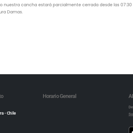
o nuestra cancha estará parcialmente cerrada desde las 07:30 
rtura Damas.
to
Horario General
A
De
ra - Chile
So