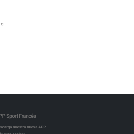
 a
PP Sport Francés
scarga nuestra nueva APP