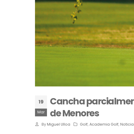
Cancha parcialment
19
de Menores
Mar
By
Miguel Ulloa
Golf
,
Academia Golf
,
Noticia