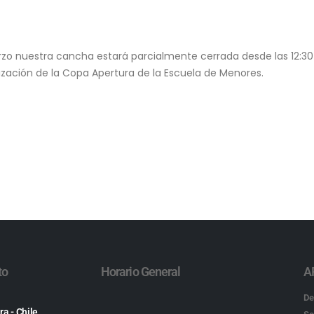
o nuestra cancha estará parcialmente cerrada desde las 12:30
ealización de la Copa Apertura de la Escuela de Menores.
to
Horario General
A
De
ra - Chile