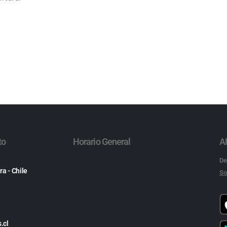
to
Horario General
A
De
ra - Chile
So
.cl