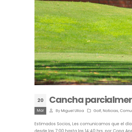
Cancha parcialmen
20
Mar
By
Miguel Ulloa
Golf
,
Noticias
,
Comu
Estimados Socios, Les comunicamos que el dí
desde las 7:00 hasta las 14:40 hrs. por Copa Ape