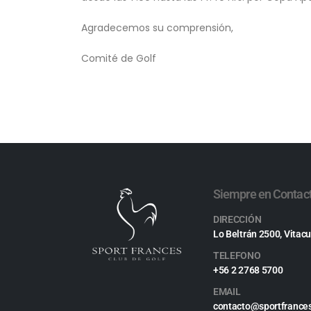
Agradecemos su comprensión,
Comité de Golf
Siempre en Contac
DIRECCIÓN
Lo Beltrán 2500, Vitacu
TELEFONO
+56 2 2768 5700
EMAIL
contacto@sportfrances