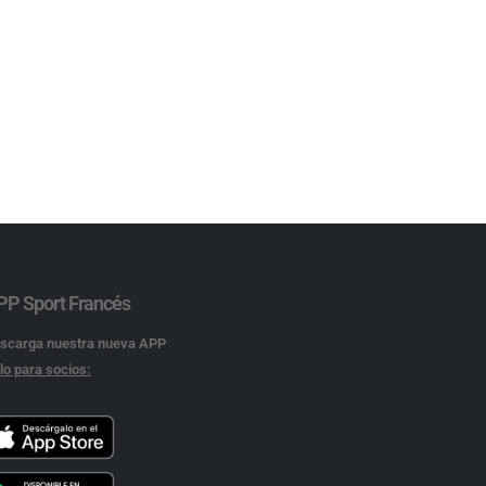
PP Sport Francés
scarga nuestra nueva APP
lo para socios: