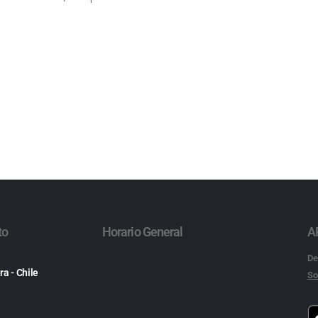
to
Horario General
A
De
ra - Chile
So