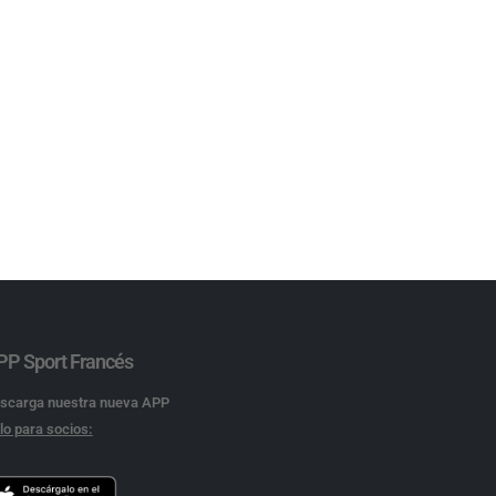
PP Sport Francés
scarga nuestra nueva APP
lo para socios: