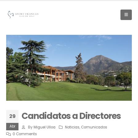
Candidatos a Directores
29
Abr
By
Miguel Ulloa
Noticias
,
Comunicados
0 Comments