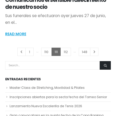
de nuestro socio
Sus funerales se efectuaron ayer jueves 27 de junio,
en el...
READ MORE
…
…
1
110
111
112
148
ENTRADAS RECIENTES
Master Class de Stretching, Movilidad & Pilates
Inscripciones abiertas para la secta fecha del Torneo Senior
Lanzamiento Nueva Escalerilla de Tenis 2026
Gran convocatoria en la quinta fecha de la Copa Ranking