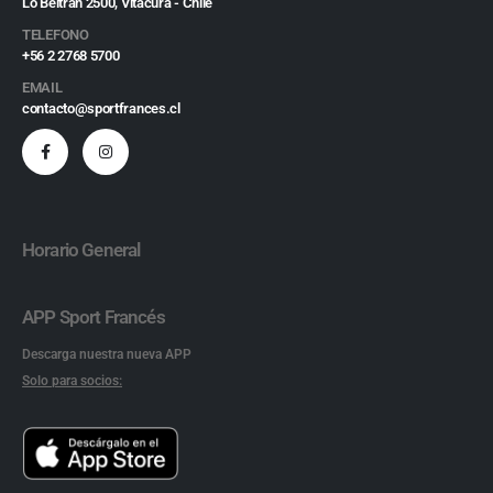
Lo Beltrán 2500, Vitacura - Chile
TELEFONO
+56 2 2768 5700
EMAIL
contacto@sportfrances.cl
Horario General
APP Sport Francés
Descarga nuestra nueva APP
Solo para socios: