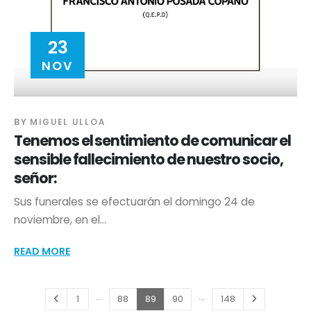
23
NOV
BY
MIGUEL ULLOA
Tenemos el sentimiento de comunicar el
sensible fallecimiento de nuestro socio,
señor:
Sus funerales se efectuarán el domingo 24 de
noviembre, en el...
READ MORE
…
…
1
88
89
90
148