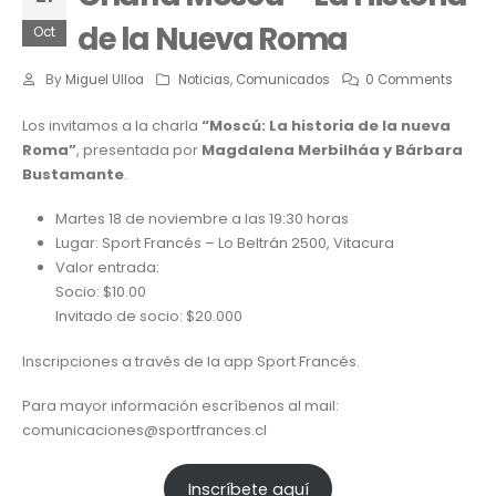
de la Nueva Roma
Oct
By
Miguel Ulloa
Noticias
,
Comunicados
0 Comments
Los invitamos a la charla
“Moscú: La historia de la nueva
Roma”
, presentada por
Magdalena Merbilháa y Bárbara
Bustamante
.
Martes 18 de noviembre a las 19:30 horas
Lugar: Sport Francés – Lo Beltrán 2500, Vitacura
Valor entrada:
Socio: $10.00
Invitado de socio: $20.000
Inscripciones a través de la app Sport Francés.
Para mayor información escríbenos al mail:
comunicaciones@sportfrances.cl
Inscríbete aquí