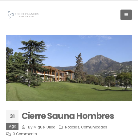
Cierre Sauna Hombres
31
Ago
By
Miguel Ulloa
Noticias
,
Comunicados
0 Comments