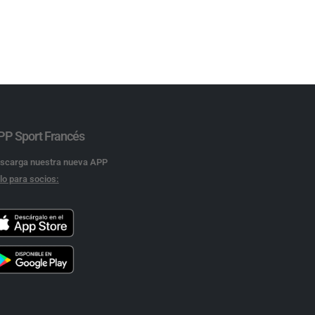
PP Sport Francés
scarga nuestra nueva APP
lo para socios: