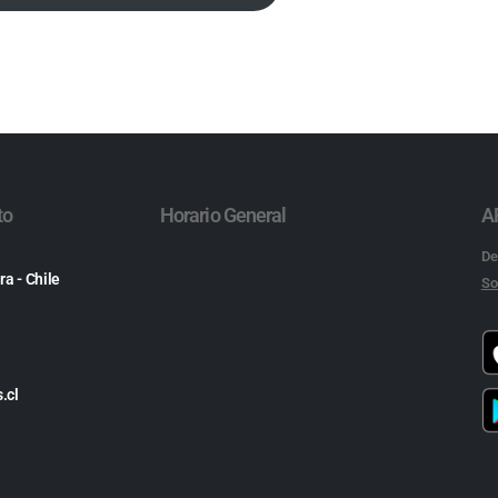
to
Horario General
A
De
ra - Chile
So
.cl