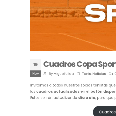
Cuadros Copa Sport
19
Nov
By
Miguel Ulloa
Tenis
,
Noticias
Invitamos a todos nuestros socios tenistas qu
los
cuadros actualizados
en el
botón dispon
Estos se irán actualizando
día a día
, para que 
Cuadros