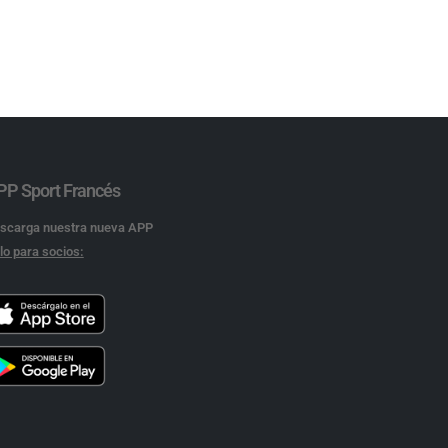
PP Sport Francés
scarga nuestra nueva APP
lo para socios: