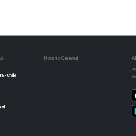
to
Horario General
A
De
ra - Chile
So
.cl