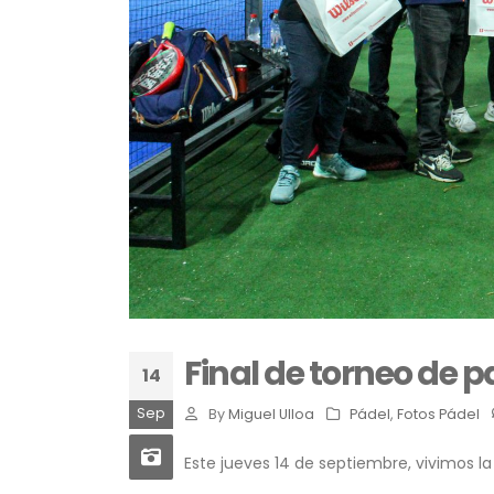
Final de torneo de p
14
Sep
By
Miguel Ulloa
Pádel
,
Fotos Pádel
Este jueves 14 de septiembre, vivimos l