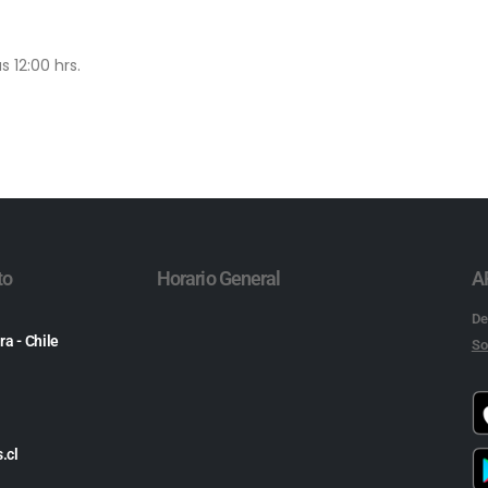
s 12:00 hrs.
to
Horario General
A
De
ra - Chile
So
.cl