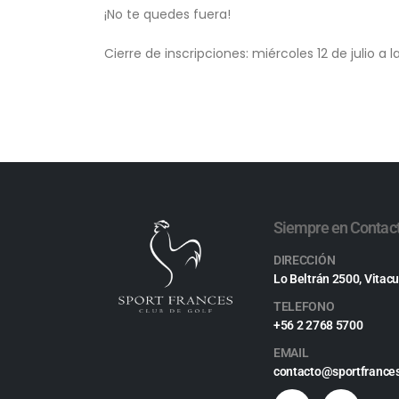
¡No te quedes fuera!
Cierre de inscripciones: miércoles 12 de julio a la
Siempre en Contac
DIRECCIÓN
Lo Beltrán 2500, Vitacu
TELEFONO
+56 2 2768 5700
EMAIL
contacto@sportfrances