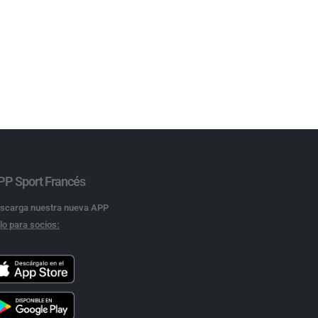
PP Sport Francés
scarga nuestra nueva APP
lo para socios: