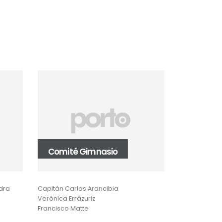
Comité Gimnasio
Comisió
dra
Capitán Carlos Arancibia
Paulina Naso
Verónica Errázuriz
Andrés Gello
Francisco Matte
Roberto Escaf
Gregorio Co