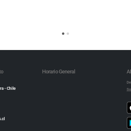
to
Horario General
A
De
ra - Chile
So
.cl