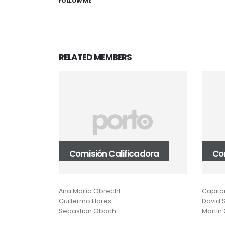
FOLLOW ME
RELATED
MEMBERS
lina
Comisión Calificadora
Co
Ana María Obrecht
Capitán
Guillermo Flores
David S
Sebastián Obach
Martin