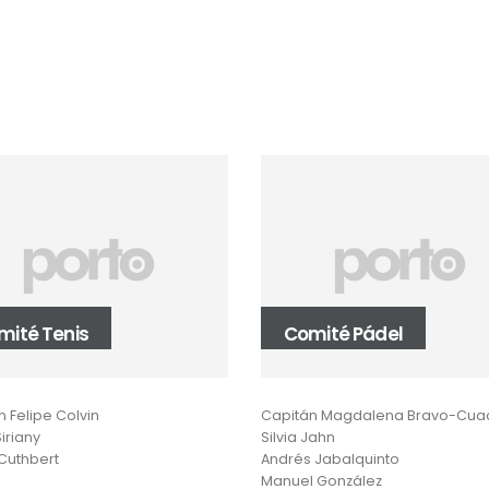
mité Tenis
Comité Pádel
 Felipe Colvin
Capitán Magdalena Bravo-Cua
iriany
Silvia Jahn
 Cuthbert
Andrés Jabalquinto
Manuel González