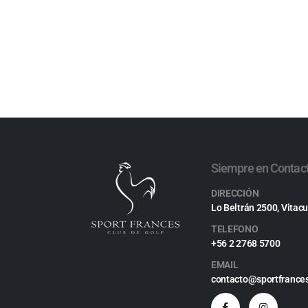
uez
Siempre en Contac
DIRECCIÓN
Lo Beltrán 2500, Vitacu
TELEFONO
+56 2 2768 5700
EMAIL
contacto@sportfrances