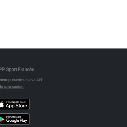
PP Sport Francés
scarga nuestra nueva APP
lo para socios: