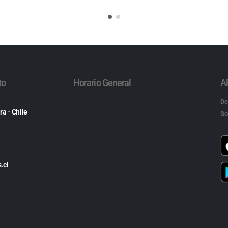
to
Horario General
A
De
ra - Chile
So
.cl