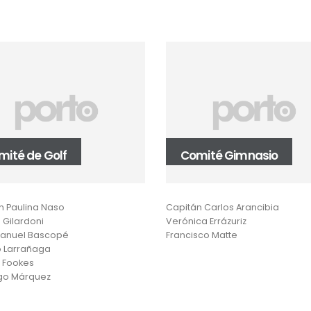
mité de Golf
Comité Gimnasio
n Paulina Naso
Capitán Carlos Arancibia
 Gilardoni
Verónica Errázuriz
anuel Bascopé
Francisco Matte
io Larrañaga
m Fookes
go Márquez