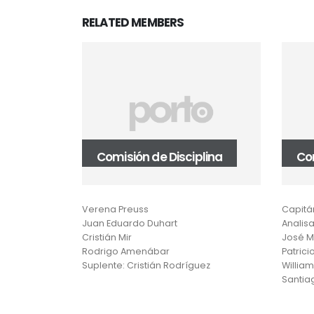
RELATED
MEMBERS
Comisión de Disciplina
Co
o-Cuadra
Verena Preuss
Capitá
Juan Eduardo Duhart
Analisa
Cristián Mir
José M
Rodrigo Amenábar
Patric
Suplente: Cristián Rodríguez
Willia
Santia