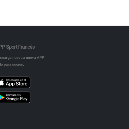
PP Sport Francés
scarga nuestra nueva APP
lo para socios: