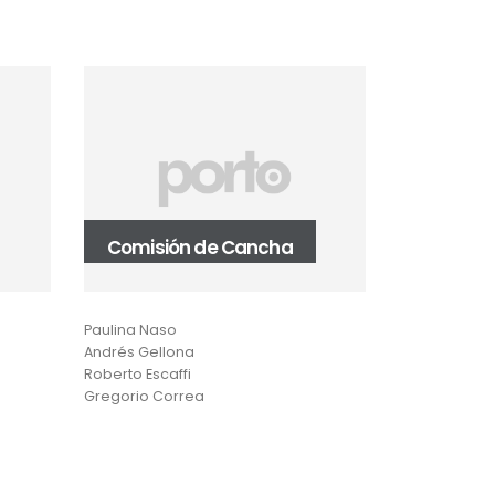
Comisión de Cancha
Comité 
Paulina Naso
Capitán Felip
Andrés Gellona
David Siriany
Roberto Escaffi
Martin Cuthbe
Gregorio Correa