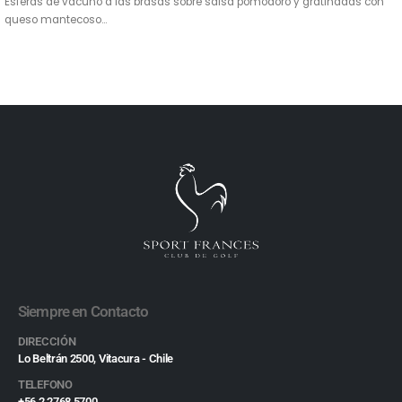
Esferas de vacuno a las brasas sobre salsa pomodoro y gratinadas con
queso mantecoso…
Siempre en Contacto
DIRECCIÓN
Lo Beltrán 2500, Vitacura - Chile
TELEFONO
+56 2 2768 5700