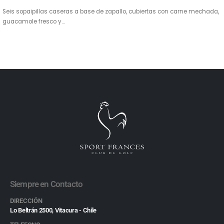
Seis sopaipillas caseras a base de zapallo, cubiertas con carne mechada,
guacamole fresco y…
Siempre en Contacto
DIRECCIÓN
Lo Beltrán 2500, Vitacura - Chile