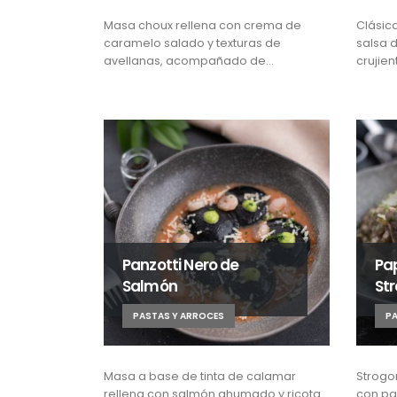
Masa choux rellena con crema de
Clásic
caramelo salado y texturas de
salsa 
avellanas, acompañado de…
crujien
Panzotti Nero de
Pa
Salmón
St
PASTAS Y ARROCES
PA
Masa a base de tinta de calamar
Strogo
rellena con salmón ahumado y ricota
con pa