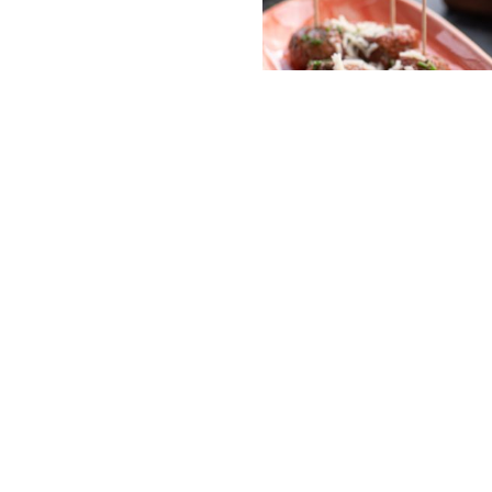
Albóndigas Pomodoro
ENTRADAS
Esferas de vacuno a las brasas
salsa pomodoro y gratinadas c
queso mantecoso…