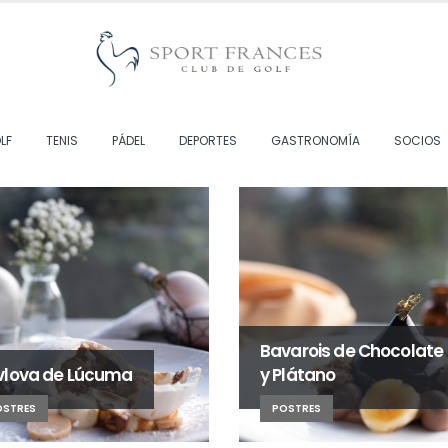
LF
TENIS
PÁDEL
DEPORTES
GASTRONOMÍA
SOCIOS
Bavarois de Chocolate
vlova de Lúcuma
y Plátano
OSTRES
POSTRES