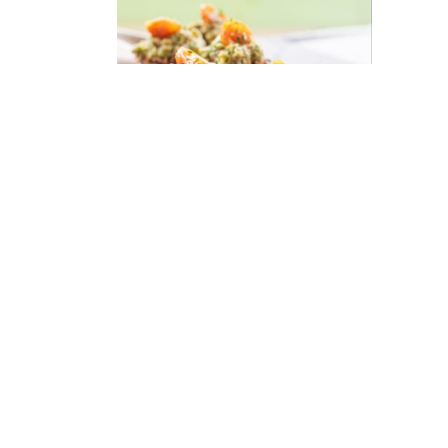
Sopaipillas Mechadas
PARA COMPARTIR
Seis sopaipillas caseras a base de
zapallo, cubiertas con carne
mechada, guacamole fresco y…