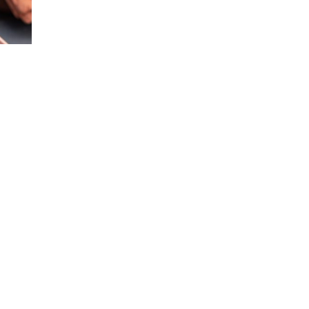
 sobre
on