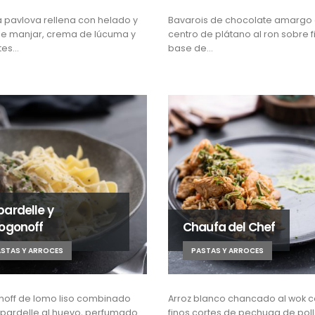
a pavlova rellena con helado y
Bavarois de chocolate amargo
de manjar, crema de lúcuma y
centro de plátano al ron sobre f
tes…
base de…
pardelle y
rogonoff
Chaufa del Chef
STAS Y ARROCES
PASTAS Y ARROCES
noff de lomo liso combinado
Arroz blanco chancado al wok 
pardelle al huevo, perfumado
finos cortes de pechuga de poll