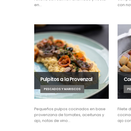
en…
con no
Pulpitos a la Provenzal
Con
PESCADOS Y MARISCOS
P
Pequeños pulpos cocinados en base
Filete 
provenzana de tomates, aceitunas y
cocina
ajo, notas de vino…
ajo co