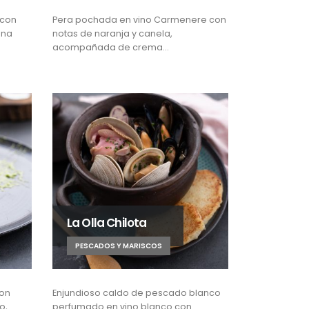
 con
Pera pochada en vino Carmenere con
ina
notas de naranja y canela,
acompañada de crema…
La Olla Chilota
PESCADOS Y MARISCOS
con
Enjundioso caldo de pescado blanco
o,
perfumado en vino blanco con