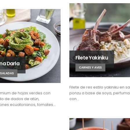
Filete Yakiniku
na Darla
CARNES Y AVES
NSALADAS
Filete de res estilo yakiniku en s
emium de hojas verdes con
ponzu a base de soya, perfum
do de dados de atún,
con…
nes ecuatorianos, tomates…