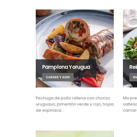
Pamplona Yorugua
Rei
CARNES Y AVES
E
Pechuga de pollo rellena con chorizo
Mix pr
uruguayo, pimentón verde y rojo, hojas
saltea
de espinaca…
camaro