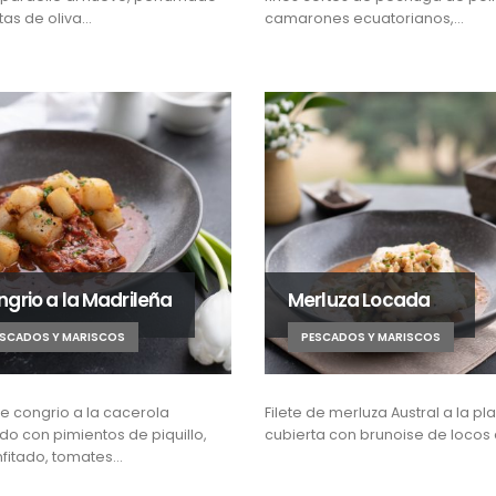
tas de oliva…
camarones ecuatorianos,…
grio a la Madrileña
Merluza Locada
ESCADOS Y MARISCOS
PESCADOS Y MARISCOS
de congrio a la cacerola
Filete de merluza Austral a la p
do con pimientos de piquillo,
cubierta con brunoise de locos a
nfitado, tomates…