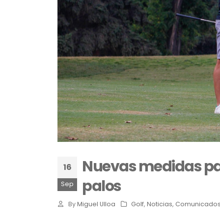
Nuevas medidas para
16
palos
Sep
By
Miguel Ulloa
Golf
,
Noticias
,
Comunicado