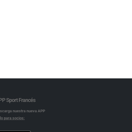
PP Sport Francés
scarga nuestra nueva APP
lo para socios: