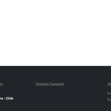
to
Horario General
A
De
ra - Chile
So