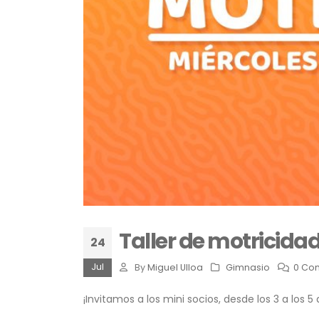
Taller de motricida
24
Jul
By
Miguel Ulloa
Gimnasio
0 Co
¡Invitamos a los mini socios, desde los 3 a los 5