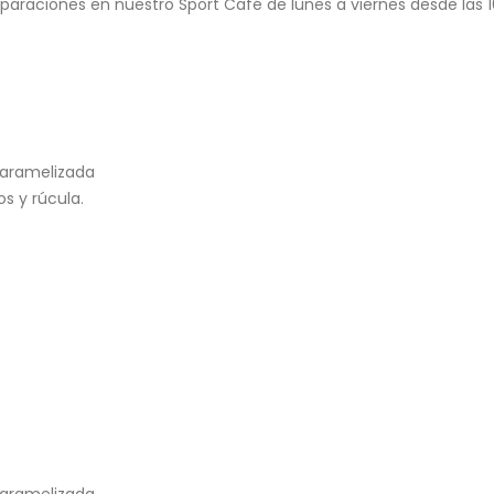
eparaciones en nuestro Sport Café de lunes a viernes desde las 1
 caramelizada
s y rúcula.
caramelizada.