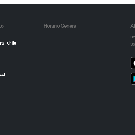
to
Horario General
A
De
ra - Chile
So
.cl