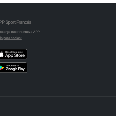
PP Sport Francés
scarga nuestra nueva APP
lo para socios: