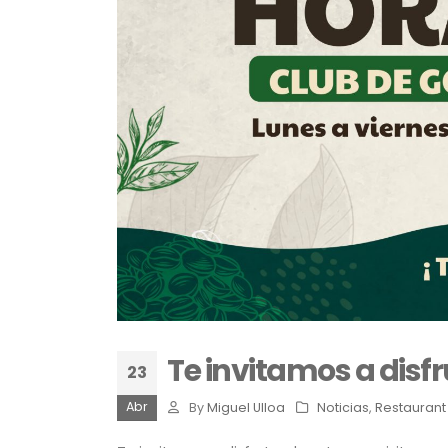
Te invitamos a disfr
23
Abr
By
Miguel Ulloa
Noticias
,
Restaurant