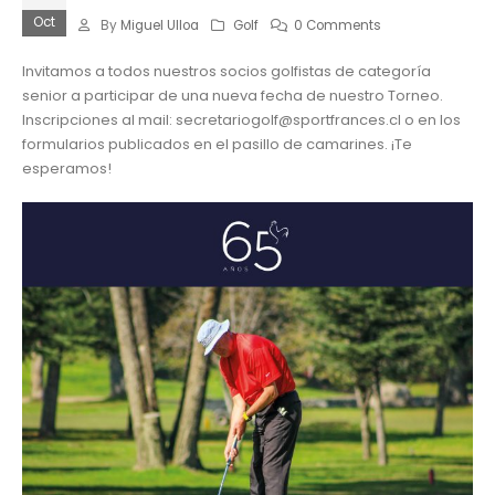
Oct
By
Miguel Ulloa
Golf
0 Comments
Invitamos a todos nuestros socios golfistas de categoría
senior a participar de una nueva fecha de nuestro Torneo.
Inscripciones al mail: secretariogolf@sportfrances.cl o en los
formularios publicados en el pasillo de camarines. ¡Te
esperamos!