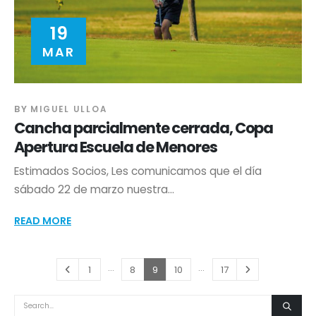
19
MAR
BY
MIGUEL ULLOA
Cancha parcialmente cerrada, Copa
Apertura Escuela de Menores
Estimados Socios, Les comunicamos que el día
sábado 22 de marzo nuestra...
READ MORE
…
…
1
8
9
10
17