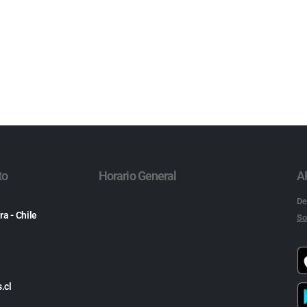
to
Horario General
A
De
ra - Chile
So
.cl