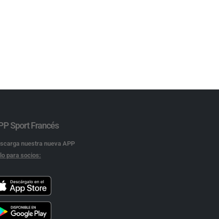
PP Sport Francés
scarga nuestra nueva APP
lo para socios: